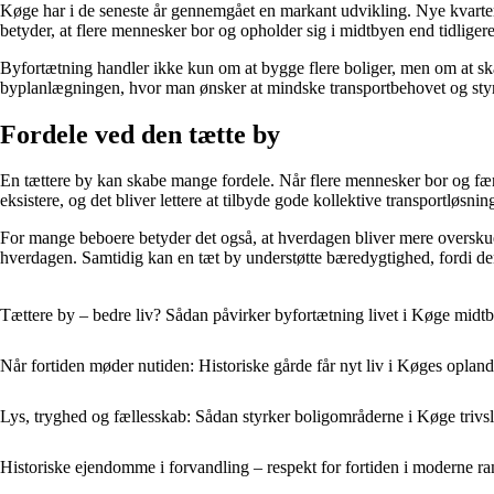
Køge har i de seneste år gennemgået en markant udvikling. Nye kvarter
betyder, at flere mennesker bor og opholder sig i midtbyen end tidligere
Byfortætning handler ikke kun om at bygge flere boliger, men om at ska
byplanlægningen, hvor man ønsker at mindske transportbehovet og styr
Fordele ved den tætte by
En tættere by kan skabe mange fordele. Når flere mennesker bor og færd
eksistere, og det bliver lettere at tilbyde gode kollektive transportløsnin
For mange beboere betyder det også, at hverdagen bliver mere overskueli
hverdagen. Samtidig kan en tæt by understøtte bæredygtighed, fordi den 
Tættere by – bedre liv? Sådan påvirker byfortætning livet i Køge midt
Når fortiden møder nutiden: Historiske gårde får nyt liv i Køges opland
Lys, tryghed og fællesskab: Sådan styrker boligområderne i Køge trivs
Historiske ejendomme i forvandling – respekt for fortiden i moderne 