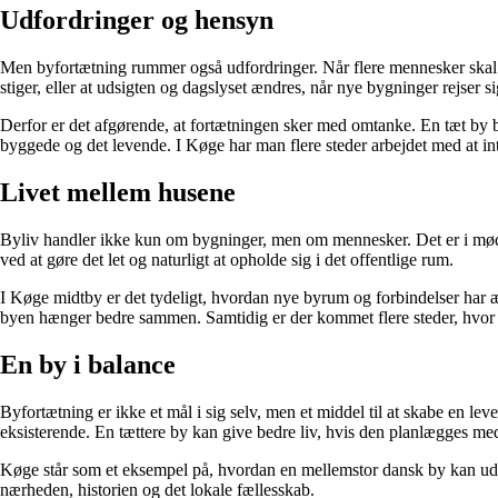
Udfordringer og hensyn
Men byfortætning rummer også udfordringer. Når flere mennesker skal d
stiger, eller at udsigten og dagslyset ændres, når nye bygninger rejser si
Derfor er det afgørende, at fortætningen sker med omtanke. En tæt by
byggede og det levende. I Køge har man flere steder arbejdet med at i
Livet mellem husene
Byliv handler ikke kun om bygninger, men om mennesker. Det er i mødet
ved at gøre det let og naturligt at opholde sig i det offentlige rum.
I Køge midtby er det tydeligt, hvordan nye byrum og forbindelser har æ
byen hænger bedre sammen. Samtidig er der kommet flere steder, hvor m
En by i balance
Byfortætning er ikke et mål i sig selv, men et middel til at skabe en l
eksisterende. En tættere by kan give bedre liv, hvis den planlægges med
Køge står som et eksempel på, hvordan en mellemstor dansk by kan udvikl
nærheden, historien og det lokale fællesskab.