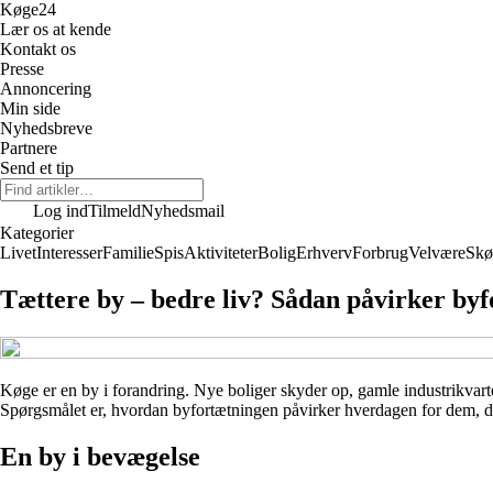
Køge
24
Lær os at kende
Kontakt os
Presse
Annoncering
Min side
Nyhedsbreve
Partnere
Send et tip
Log ind
Tilmeld
Nyhedsmail
Kategorier
Livet
Interesser
Familie
Spis
Aktiviteter
Bolig
Erhverv
Forbrug
Velvære
Skø
Tættere by – bedre liv? Sådan påvirker byf
Køge er en by i forandring. Nye boliger skyder op, gamle industrikvarte
Spørgsmålet er, hvordan byfortætningen påvirker hverdagen for dem, der 
En by i bevægelse