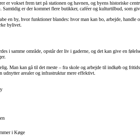
er er vokset frem tæt på stationen og havnen, og byens historiske cen
. Samtidig er der kommet flere butikker, caféer og kulturtilbud, som giv
be en by, hvor funktioner blandes: hvor man kan bo, arbejde, handle og
ke bylivet.
es i samme område, opstår der liv i gaderne, og det kan give en følelse
ger.
g. Man kan gå til det meste – fra skole og arbejde til indkøb og fritids
udnytter arealer og infrastruktur mere effektivt.
by
len
rammer i Køge