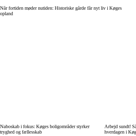
Når fortiden møder nutiden: Historiske gårde får nyt liv i Køges
opland
Naboskab i fokus: Køges boligområder styrker
Arbejd sundt! Så
tryghed og fællesskab
hverdagen i Kø