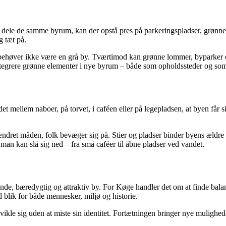
ele de samme byrum, kan der opstå pres på parkeringspladser, grønne o
g tæt på.
 behøver ikke være en grå by. Tværtimod kan grønne lommer, byparker o
ntegrere grønne elementer i nye byrum – både som opholdssteder og som
 mellem naboer, på torvet, i caféen eller på legepladsen, at byen får 
ndret måden, folk bevæger sig på. Stier og pladser binder byens ældre 
an kan slå sig ned – fra små caféer til åbne pladser ved vandet.
evende, bæredygtig og attraktiv by. For Køge handler det om at finde ba
 blik for både mennesker, miljø og historie.
e sig uden at miste sin identitet. Fortætningen bringer nye muligheder,