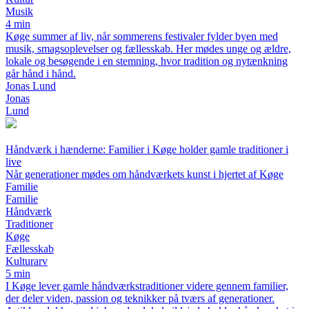
Musik
4 min
Køge summer af liv, når sommerens festivaler fylder byen med
musik, smagsoplevelser og fællesskab. Her mødes unge og ældre,
lokale og besøgende i en stemning, hvor tradition og nytænkning
går hånd i hånd.
Jonas Lund
Jonas
Lund
Håndværk i hænderne: Familier i Køge holder gamle traditioner i
live
Når generationer mødes om håndværkets kunst i hjertet af Køge
Familie
Familie
Håndværk
Traditioner
Køge
Fællesskab
Kulturarv
5 min
I Køge lever gamle håndværkstraditioner videre gennem familier,
der deler viden, passion og teknikker på tværs af generationer.