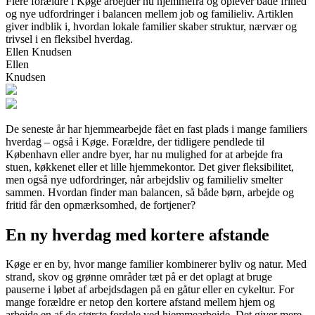
Flere forældre i Køge arbejder nu hjemmefra og oplever både frihed
og nye udfordringer i balancen mellem job og familieliv. Artiklen
giver indblik i, hvordan lokale familier skaber struktur, nærvær og
trivsel i en fleksibel hverdag.
Ellen Knudsen
Ellen
Knudsen
De seneste år har hjemmearbejde fået en fast plads i mange familiers
hverdag – også i Køge. Forældre, der tidligere pendlede til
København eller andre byer, har nu mulighed for at arbejde fra
stuen, køkkenet eller et lille hjemmekontor. Det giver fleksibilitet,
men også nye udfordringer, når arbejdsliv og familieliv smelter
sammen. Hvordan finder man balancen, så både børn, arbejde og
fritid får den opmærksomhed, de fortjener?
En ny hverdag med kortere afstande
Køge er en by, hvor mange familier kombinerer byliv og natur. Med
strand, skov og grønne områder tæt på er det oplagt at bruge
pauserne i løbet af arbejdsdagen på en gåtur eller en cykeltur. For
mange forældre er netop den kortere afstand mellem hjem og
arbejde en af de største fordele ved hjemmearbejde. Det giver mere