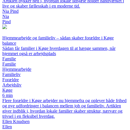
Artiklen dykker ned i, hvordan lokale ildsjæle holder håndværket i
live og skaber fællesskab i en moderne tid.
Nia Pind
Nia
Pind
Hjemmearbejde og familieliv – sådan skaber forældre i Køge
balance
Sådan får familier i Køge hverdagen til at hænge sammen, når
hjemmet også er arbejdsplads
Familie
Familie
Hjemmearbejde
Familieliv
Forældre
Arbejdsliv
Køge
6 min
Flere forældre i Køge arbejder nu hjemmefra og oplever både frihed
og nye udfordringer i balancen mellem job og familieliv. Artiklen
giver indblik i, hvordan lokale familier skaber struktur, nærvær og
trivsel i en fleksibel hverdag.
Ellen Knudsen
Ellen