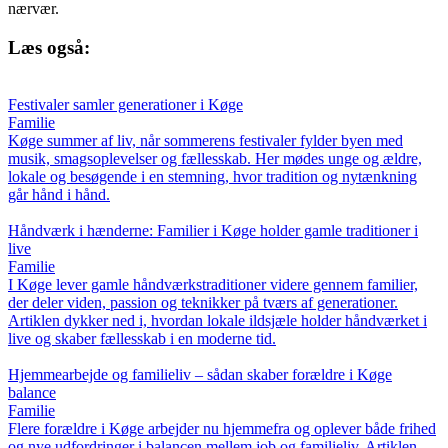
nærvær.
Læs også:
Festivaler samler generationer i Køge
Familie
Køge summer af liv, når sommerens festivaler fylder byen med
musik, smagsoplevelser og fællesskab. Her mødes unge og ældre,
lokale og besøgende i en stemning, hvor tradition og nytænkning
går hånd i hånd.
Håndværk i hænderne: Familier i Køge holder gamle traditioner i
live
Familie
I Køge lever gamle håndværkstraditioner videre gennem familier,
der deler viden, passion og teknikker på tværs af generationer.
Artiklen dykker ned i, hvordan lokale ildsjæle holder håndværket i
live og skaber fællesskab i en moderne tid.
Hjemmearbejde og familieliv – sådan skaber forældre i Køge
balance
Familie
Flere forældre i Køge arbejder nu hjemmefra og oplever både frihed
og nye udfordringer i balancen mellem job og familieliv. Artiklen