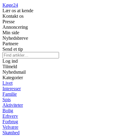
Køge
24
Lær os at kende
Kontakt os
Presse
Annoncering
Min side
Nyhedsbreve
Partnere
Send et tip
Log ind
Tilmeld
Nyhedsmail
Kategorier
Livet
Interesser
Familie
Spis
Aktiviteter
Bolig
Erhverv
Forbrug
Velvære
Skønhed