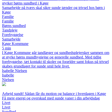
styrker børns sundhed i Køge
Samarbejde på tværs skal sikre sunde tænder og trivsel hos børn i
Køge
Familie
Familie
Børns sundhed
Tandpleje
Forebyggelse
Samarbejde
Køge Kommune
5 min
I Køge Kommune går tandlæger og sundhedsplejersker sammen om
at styrke børns mundhygiejne og generelle sundhed. Med tidlig
forebyggelse, tæt kontakt til skoler og forældre samt fokus på trivsel
skabes grundlaget for sunde smil hele livet.
Isabelle Nielsen
Isabelle
Nielsen
Arbejd sundt! Sådan får du motion og balance i hverdagen i Køge
Få mere energi og overskud med sunde vaner i din arbejdsdag
Livet
Livet
Sundhed