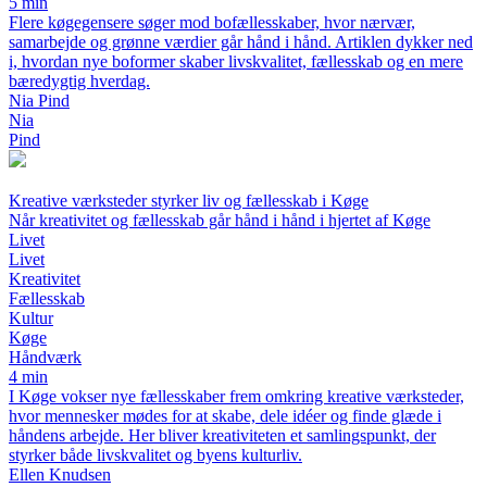
5 min
Flere køgegensere søger mod bofællesskaber, hvor nærvær,
samarbejde og grønne værdier går hånd i hånd. Artiklen dykker ned
i, hvordan nye boformer skaber livskvalitet, fællesskab og en mere
bæredygtig hverdag.
Nia Pind
Nia
Pind
Kreative værksteder styrker liv og fællesskab i Køge
Når kreativitet og fællesskab går hånd i hånd i hjertet af Køge
Livet
Livet
Kreativitet
Fællesskab
Kultur
Køge
Håndværk
4 min
I Køge vokser nye fællesskaber frem omkring kreative værksteder,
hvor mennesker mødes for at skabe, dele idéer og finde glæde i
håndens arbejde. Her bliver kreativiteten et samlingspunkt, der
styrker både livskvalitet og byens kulturliv.
Ellen Knudsen