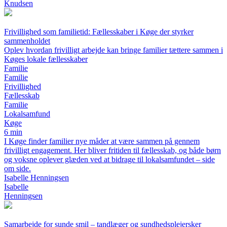
Knudsen
Frivillighed som familietid: Fællesskaber i Køge der styrker
sammenholdet
Oplev hvordan frivilligt arbejde kan bringe familier tættere sammen i
Køges lokale fællesskaber
Familie
Familie
Frivillighed
Fællesskab
Familie
Lokalsamfund
Køge
6 min
I Køge finder familier nye måder at være sammen på gennem
frivilligt engagement. Her bliver fritiden til fællesskab, og både børn
og voksne oplever glæden ved at bidrage til lokalsamfundet – side
om side.
Isabelle Henningsen
Isabelle
Henningsen
Samarbejde for sunde smil – tandlæger og sundhedsplejersker