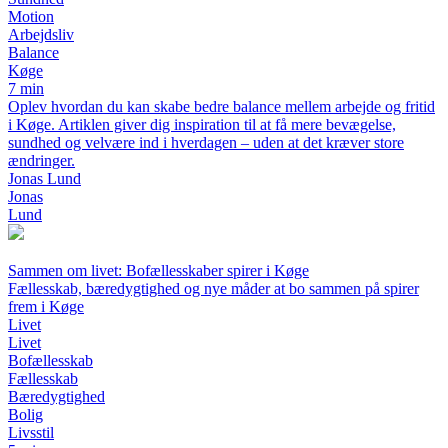
Motion
Arbejdsliv
Balance
Køge
7 min
Oplev hvordan du kan skabe bedre balance mellem arbejde og fritid
i Køge. Artiklen giver dig inspiration til at få mere bevægelse,
sundhed og velvære ind i hverdagen – uden at det kræver store
ændringer.
Jonas Lund
Jonas
Lund
Sammen om livet: Bofællesskaber spirer i Køge
Fællesskab, bæredygtighed og nye måder at bo sammen på spirer
frem i Køge
Livet
Livet
Bofællesskab
Fællesskab
Bæredygtighed
Bolig
Livsstil