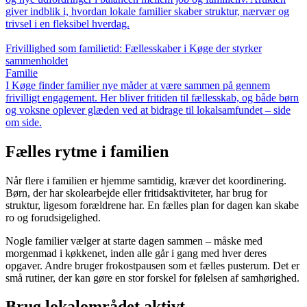
giver indblik i, hvordan lokale familier skaber struktur, nærvær og
trivsel i en fleksibel hverdag.
Frivillighed som familietid: Fællesskaber i Køge der styrker
sammenholdet
Familie
I Køge finder familier nye måder at være sammen på gennem
frivilligt engagement. Her bliver fritiden til fællesskab, og både børn
og voksne oplever glæden ved at bidrage til lokalsamfundet – side
om side.
Fælles rytme i familien
Når flere i familien er hjemme samtidig, kræver det koordinering.
Børn, der har skolearbejde eller fritidsaktiviteter, har brug for
struktur, ligesom forældrene har. En fælles plan for dagen kan skabe
ro og forudsigelighed.
Nogle familier vælger at starte dagen sammen – måske med
morgenmad i køkkenet, inden alle går i gang med hver deres
opgaver. Andre bruger frokostpausen som et fælles pusterum. Det er
små rutiner, der kan gøre en stor forskel for følelsen af samhørighed.
Brug lokalområdet aktivt