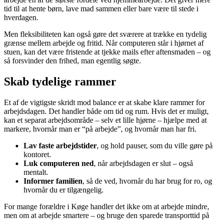
tid til at hente børn, lave mad sammen eller bare være til stede i
hverdagen.
Men fleksibiliteten kan også gøre det sværere at trække en tydelig
grænse mellem arbejde og fritid. Når computeren står i hjørnet af
stuen, kan det være fristende at tjekke mails efter aftensmaden – og
så forsvinder den frihed, man egentlig søgte.
Skab tydelige rammer
Et af de vigtigste skridt mod balance er at skabe klare rammer for
arbejdsdagen. Det handler både om tid og rum. Hvis det er muligt,
kan et separat arbejdsområde – selv et lille hjørne – hjælpe med at
markere, hvornår man er “på arbejde”, og hvornår man har fri.
Lav faste arbejdstider
, og hold pauser, som du ville gøre på
kontoret.
Luk computeren ned
, når arbejdsdagen er slut – også
mentalt.
Informer familien
, så de ved, hvornår du har brug for ro, og
hvornår du er tilgængelig.
For mange forældre i Køge handler det ikke om at arbejde mindre,
men om at arbejde smartere – og bruge den sparede transporttid på