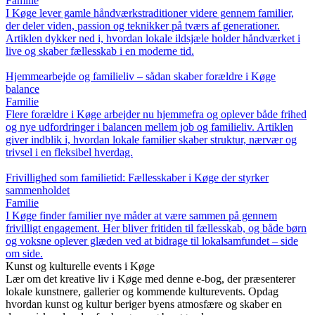
Familie
I Køge lever gamle håndværkstraditioner videre gennem familier,
der deler viden, passion og teknikker på tværs af generationer.
Artiklen dykker ned i, hvordan lokale ildsjæle holder håndværket i
live og skaber fællesskab i en moderne tid.
Hjemmearbejde og familieliv – sådan skaber forældre i Køge
balance
Familie
Flere forældre i Køge arbejder nu hjemmefra og oplever både frihed
og nye udfordringer i balancen mellem job og familieliv. Artiklen
giver indblik i, hvordan lokale familier skaber struktur, nærvær og
trivsel i en fleksibel hverdag.
Frivillighed som familietid: Fællesskaber i Køge der styrker
sammenholdet
Familie
I Køge finder familier nye måder at være sammen på gennem
frivilligt engagement. Her bliver fritiden til fællesskab, og både børn
og voksne oplever glæden ved at bidrage til lokalsamfundet – side
om side.
Kunst og kulturelle events i Køge
Lær om det kreative liv i Køge med denne e-bog, der præsenterer
lokale kunstnere, gallerier og kommende kulturevents. Opdag
hvordan kunst og kultur beriger byens atmosfære og skaber en