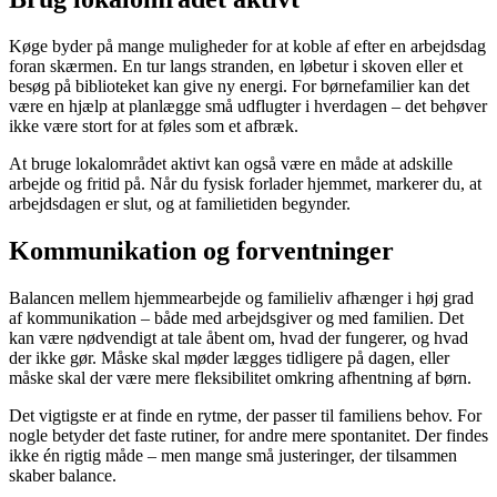
Køge byder på mange muligheder for at koble af efter en arbejdsdag
foran skærmen. En tur langs stranden, en løbetur i skoven eller et
besøg på biblioteket kan give ny energi. For børnefamilier kan det
være en hjælp at planlægge små udflugter i hverdagen – det behøver
ikke være stort for at føles som et afbræk.
At bruge lokalområdet aktivt kan også være en måde at adskille
arbejde og fritid på. Når du fysisk forlader hjemmet, markerer du, at
arbejdsdagen er slut, og at familietiden begynder.
Kommunikation og forventninger
Balancen mellem hjemmearbejde og familieliv afhænger i høj grad
af kommunikation – både med arbejdsgiver og med familien. Det
kan være nødvendigt at tale åbent om, hvad der fungerer, og hvad
der ikke gør. Måske skal møder lægges tidligere på dagen, eller
måske skal der være mere fleksibilitet omkring afhentning af børn.
Det vigtigste er at finde en rytme, der passer til familiens behov. For
nogle betyder det faste rutiner, for andre mere spontanitet. Der findes
ikke én rigtig måde – men mange små justeringer, der tilsammen
skaber balance.